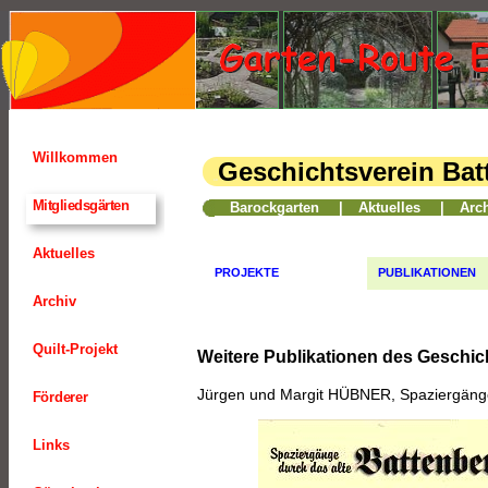
Willkommen
Geschichtsverein Bat
10
Mitgliedsgärten
Barockgarten
|
Aktuelles
|
Arc
Aktuelles
PROJEKTE
PUBLIKATIONEN
Archiv
Quilt-Projekt
Weitere Publikationen des Geschic
Jürgen und Margit HÜBNER, Spaziergänge 
Förderer
Links