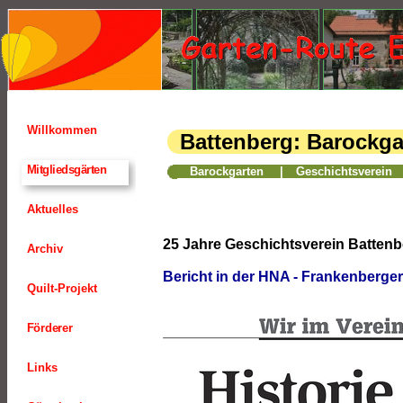
Willkommen
Battenberg: Barockg
10
Mitgliedsgärten
Barockgarten
|
Geschichtsverein
Aktuelles
25 Jahre Geschichtsverein Battenb
Archiv
Bericht in der HNA - Frankenberger
Quilt-Projekt
Förderer
Links