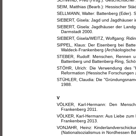
SEIM, Matthias (Bearb.): Hessischer Städ
SELLMANN, Walter: Battenberg (Eder). S
SIEBERT, Gisela: Jagd und Jagdhäuser i
SIEBERT, Gisela: Jagdhäuser der Landgr
Darmstadt 2000.
SIEBERT, Gisela/WEITZ, Wolfgang: Riding
SIPPEL, Klaus: Der Eisenberg bei Batte
Waldeck-Frankenberg (Archäologische
STEBER, Rudolf: Menschen, Rennen u
Battenberg und Battenberg-Ring, Schö
STÖHR, Ulrich: Die Verwendung des "Kl
Reformation (Hessische Forschungen z
STÜHLER, Claudia: Die "Gründungsnamen" 
1988.
V
VÖLKER, Karl-Hermann: Den Mensche
Frankenberg 2011.
VÖLKER, Karl-Hermann: Aus Liebe zum 
Frankenberg 2013.
VONJAHR, Heinz: Kinderlandverschicku
(Nationalsozialismus in Nordhessen Bd