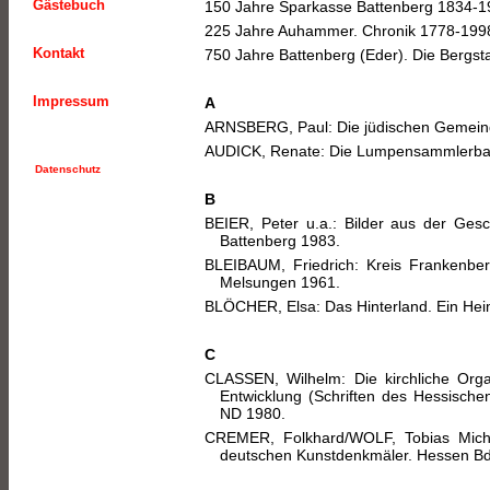
Gästebuch
150 Jahre Sparkasse Battenberg 1834-1
225 Jahre Auhammer. Chronik 1778-1998
Kontakt
750 Jahre Battenberg (Eder). Die Bergst
Impressum
A
ARNSBERG, Paul: Die jüdischen Gemeind
AUDICK, Renate: Die Lumpensammlerba
Datenschutz
B
BEIER, Peter u.a.: Bilder aus der Gesc
Battenberg 1983.
BLEIBAUM, Friedrich: Kreis Frankenbe
Melsungen 1961.
BLÖCHER, Elsa: Das Hinterland. Ein Heim
C
CLASSEN, Wilhelm: Die kirchliche Organ
Entwicklung (Schriften des Hessisch
ND 1980.
CREMER, Folkhard/WOLF, Tobias Micha
deutschen Kunstdenkmäler. Hessen Bd