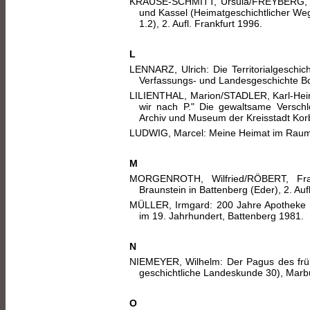
KRAUSE-SCHMITT, Ursula/FREYBERG, Ju
und Kassel (Heimatgeschichtlicher We
1.2), 2. Aufl. Frankfurt 1996.
L
LENNARZ, Ulrich: Die Territorialgeschi
Verfassungs- und Landesgeschichte Bd
LILIENTHAL, Marion/STADLER, Karl-Hei
wir nach P." Die gewaltsame Versch
Archiv und Museum der Kreisstadt Kor
LUDWIG, Marcel: Meine Heimat im Raum 
M
MORGENROTH, Wilfried/RÖBERT, Fra
Braunstein in Battenberg (Eder), 2. Auf
MÜLLER, Irmgard: 200 Jahre Apotheke i
im 19. Jahrhundert, Battenberg 1981.
N
NIEMEYER, Wilhelm: Der Pagus des früh
geschichtliche Landeskunde 30), Marb
O