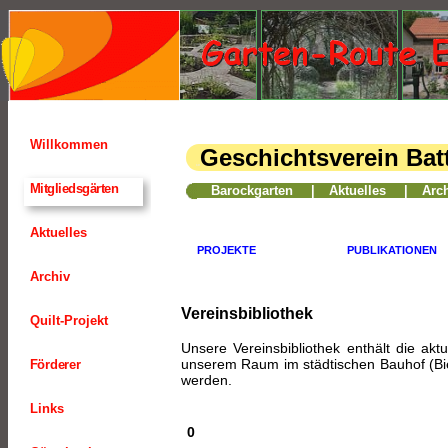
Willkommen
Geschichtsverein Bat
10
Mitgliedsgärten
Barockgarten
|
Aktuelles
|
Arc
Aktuelles
PROJEKTE
PUBLIKATIONEN
Archiv
Vereinsbibliothek
Quilt-Projekt
Unsere Vereinsbibliothek enthält die akt
unserem Raum im städtischen Bauhof (Bie
Förderer
werden.
Links
0