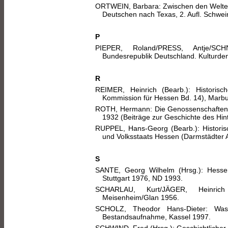
ORTWEIN, Barbara: Zwischen den Welten
Deutschen nach Texas, 2. Aufl. Schwei
P
PIEPER, Roland/PRESS, Antje/SCHN
Bundesrepublik Deutschland. Kulturden
R
REIMER, Heinrich (Bearb.): Historisch
Kommission für Hessen Bd. 14), Marb
ROTH, Hermann: Die Genossenschaften d
1932 (Beiträge zur Geschichte des Hin
RUPPEL, Hans-Georg (Bearb.): Historis
und Volksstaats Hessen (Darmstädter A
S
SANTE, Georg Wilhelm (Hrsg.): Hessen
Stuttgart 1976, ND 1993.
SCHARLAU, Kurt/JÄGER, Heinrich (
Meisenheim/Glan 1956.
SCHOLZ, Theodor Hans-Dieter: Was
Bestandsaufnahme, Kassel 1997.
SCHWIND, Fred (Hrsg.): Geschichtlicher